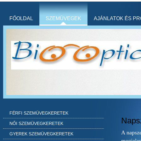
FŐOLDAL
SZEMÜVEGEK
AJÁNLATOK ÉS P
FÉRFI SZEMÜVEGKERETEK
Naps
NŐI SZEMÜVEGKERETEK
A napsz
GYEREK SZEMÜVEGKERETEK
megjelen