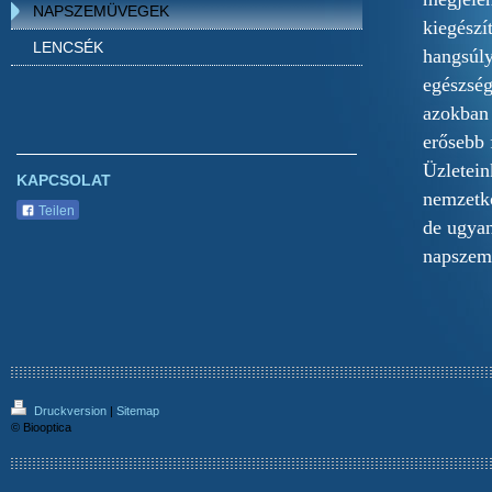
NAPSZEMÜVEGEK
kiegészí
LENCSÉK
hangsúly
egészség
azokban 
erősebb 
Üzletein
KAPCSOLAT
nemzetkö
Teilen
de ugyan
napszem
Druckversion
|
Sitemap
© Biooptica