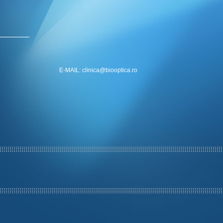
E-MAIL: clinica@biooptica.ro